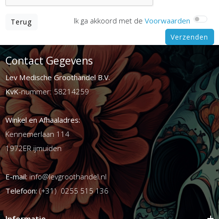
Ik ga akkoord met de
Voorwaarden
Terug
Verzenden
Contact Gegevens
Lev Medische Groothandel B.V.
KvK
-nummer: 58214259
Winkel en Afhaaladres:
Kennemerlaan 114
1972ER ijmuiden
E-mail:
info@levgroothandel.nl
Telefoon:
(+31) 0255 515 136