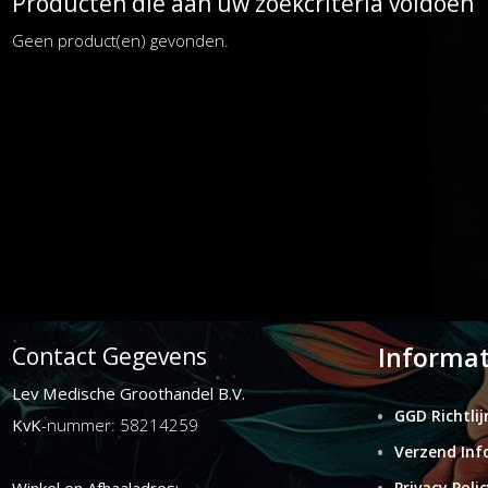
Producten die aan uw zoekcriteria voldoen
Geen product(en) gevonden.
Informat
Contact Gegevens
Lev Medische Groothandel B.V.
GGD Richtlij
KvK
-nummer: 58214259
Verzend Inf
Privacy Polic