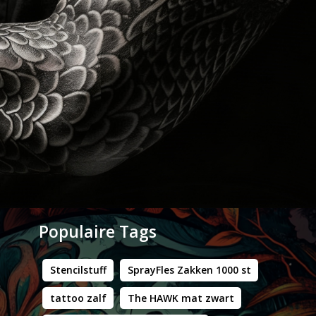
Populaire Tags
Stencilstuff
SprayFles Zakken 1000 st
tattoo zalf
The HAWK mat zwart