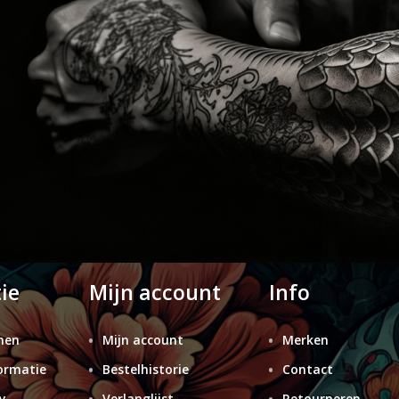
ie
Mijn account
Info
nen
Mijn account
Merken
ormatie
Bestelhistorie
Contact
y
Verlanglijst
Retourneren