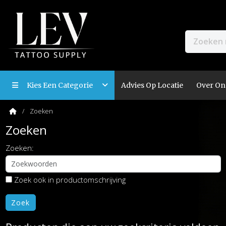
Kies Een Categorie
Advies Op Locatie
Over On
Zoeken
Zoeken
Zoeken:
Zoek ook in productomschrijving