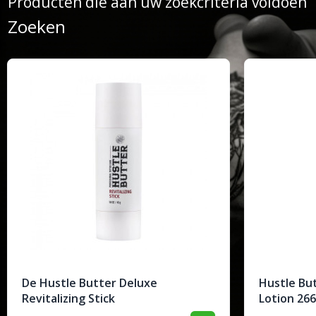
Producten die aan uw zoekcriteria voldoen
Zoeken
De Hustle Butter Deluxe
Hustle But
Revitalizing Stick
Lotion 266