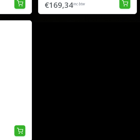
€169,34
inc btw