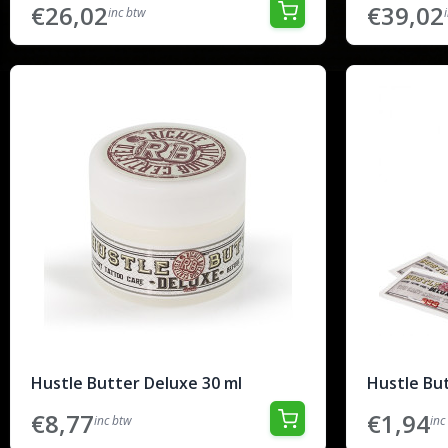
€26,02
€39,02
inc btw
Hustle Butter Deluxe 30 ml
Hustle Bu
€8,77
€1,94
inc btw
inc