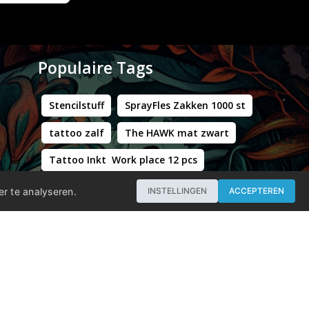
Populaire Tags
Stencilstuff
SprayFles Zakken 1000 st
tattoo zalf
The HAWK mat zwart
Tattoo Inkt Work place 12 pcs
Hustle Butter Deluxe Zakjes
er te analyseren.
INSTELLINGEN
ACCEPTEREN
Professional - Workstation Pro - Matt Black
WORLD FAMOUS LIMITLESS DARK ORANGE 1 30ML
Groene Kappersstoel met Chromen Frame