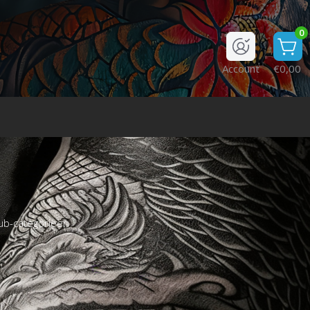
0
Account
€0,00
ub-categorieën