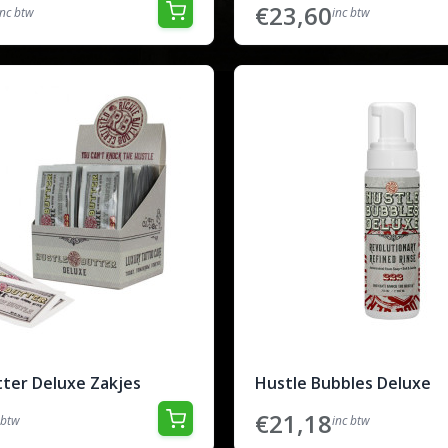
€23,60
inc btw
inc btw
tter Deluxe Zakjes
Hustle Bubbles Deluxe
€21,18
 btw
inc btw