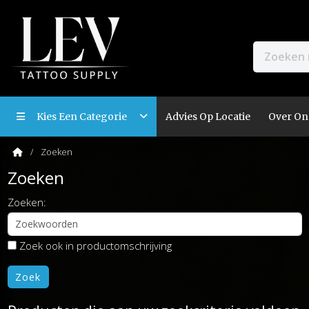
Kies Een Categorie
Advies Op Locatie
Over On
Zoeken
Zoeken
Zoeken:
Zoek ook in productomschrijving