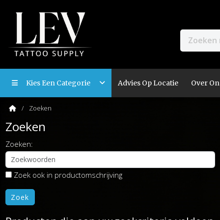
Kies Een Categorie
Advies Op Locatie
Over On
Zoeken
Zoeken
Zoeken:
Zoek ook in productomschrijving