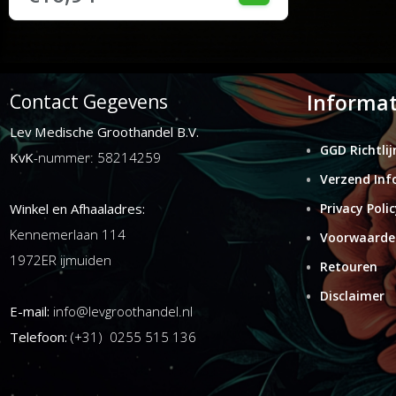
Informat
Contact Gegevens
Lev Medische Groothandel B.V.
GGD Richtlij
KvK
-nummer: 58214259
Verzend Inf
Winkel en Afhaaladres:
Privacy Polic
Kennemerlaan 114
Voorwaarde
1972ER ijmuiden
Retouren
Disclaimer
E-mail:
info@levgroothandel.nl
Telefoon:
(+31) 0255 515 136