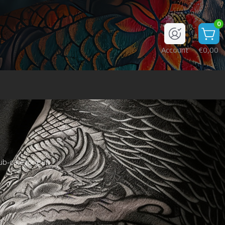
0
Account
€0,00
ub-categorieën