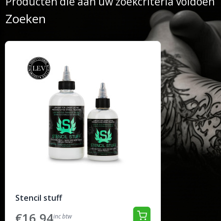
Producten die aan uw zoekcriteria voldoen
Zoeken
Stencil stuff
€16,94
inc btw