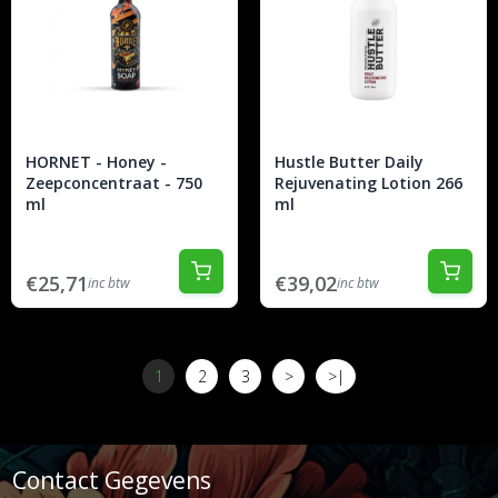
HORNET - Honey -
Hustle Butter Daily
Zeepconcentraat - 750
Rejuvenating Lotion 266
ml
ml
€25,71
€39,02
inc btw
inc btw
1
2
3
>
>|
Contact Gegevens