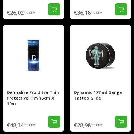
€26,02
€36,18
inc btw
inc btw
Dermalize Pro Ultra Thin
Dynamic 177 ml Ganga
Protective Film 15cm X
Tattoo Glide
10m
€48,34
€28,98
inc btw
inc btw