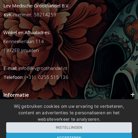
Lev Medische Groothandel B.V.
KvK
-nummer: 58214259
Winkel en Afhaaladres:
Kennemerlaan 114
1972ER ijmuiden
E-mail:
info@levgroothandel.nl
Telefoon:
(+31) 0255 515 136
Informatie
Mijn account
Wij gebruiken cookies om uw ervaring te verbeteren,
content en advertenties te personaliseren en het
Info
websiteverkeer te analyseren.
Populaire Tags
INSTELLINGEN
ACCEPTEREN