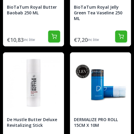
BioTaTum Royal Butter
BioTaTum Royal Jelly
Baobab 250 ML
Green Tea Vaseline 250
ML
€10,83
€7,20
inc btw
inc btw
De Hustle Butter Deluxe
DERMALIZE PRO ROLL
Revitalizing Stick
15CM X 10M