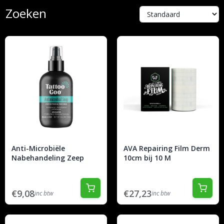
Zoeken
Anti-Microbiële
AVA Repairing Film Derm
Nabehandeling Zeep
10cm bij 10 M
€9,08
€27,23
inc btw
inc btw