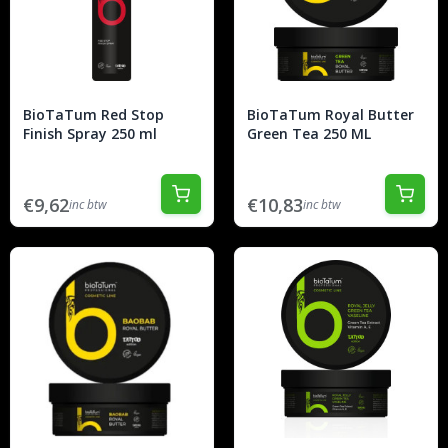
BioTaTum Red Stop
BioTaTum Royal Butter
Finish Spray 250 ml
Green Tea 250 ML
€9,62
€10,83
inc btw
inc btw