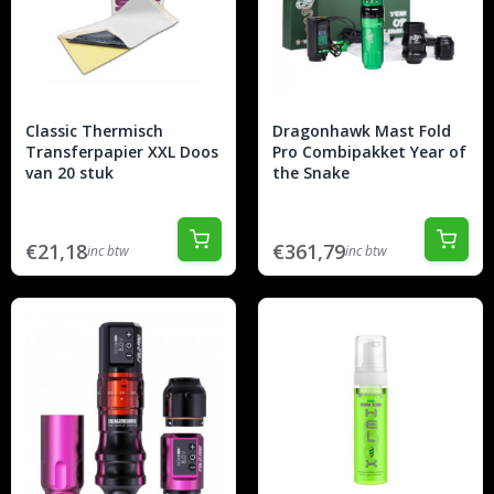
Classic Thermisch
Dragonhawk Mast Fold
Transferpapier XXL Doos
Pro Combipakket Year of
van 20 stuk
the Snake
€21,18
€361,79
inc btw
inc btw