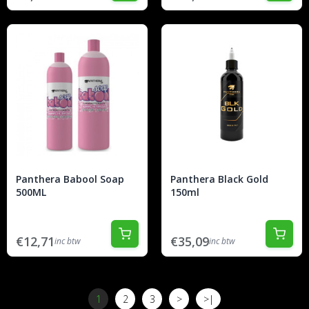
Panthera Babool Soap
Panthera Black Gold
500ML
150ml
€12,71
€35,09
inc btw
inc btw
1
2
3
>
>|