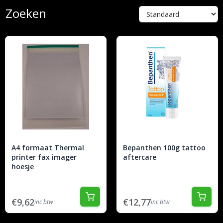
Zoeken
A4 formaat Thermal
Bepanthen 100g tattoo
printer fax imager
aftercare
hoesje
€9,62
€12,77
inc btw
inc btw