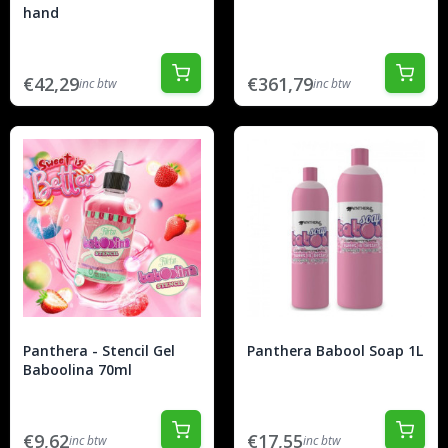
hand
€42,29
€361,79
inc btw
inc btw
Panthera - Stencil Gel
Panthera Babool Soap 1L
Baboolina 70ml
€9,62
€17,55
inc btw
inc btw