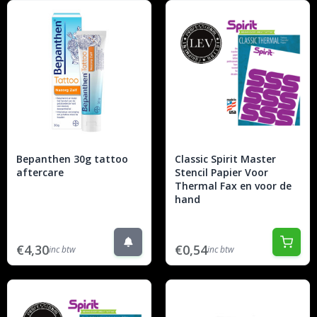
Bepanthen 30g tattoo
Classic Spirit Master
aftercare
Stencil Papier Voor
Thermal Fax en voor de
hand
€4,30
€0,54
inc btw
inc btw