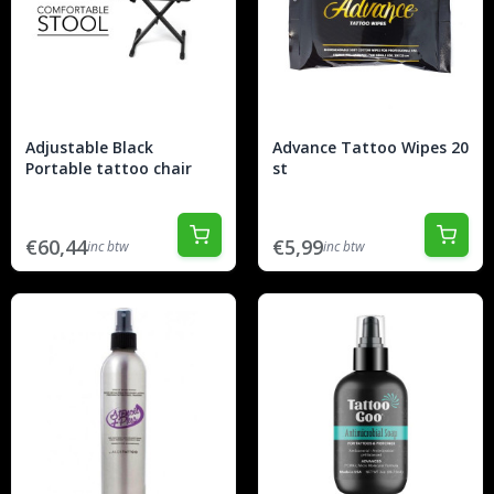
Adjustable Black
Advance Tattoo Wipes 20
Portable tattoo chair
st
€60,44
€5,99
inc btw
inc btw