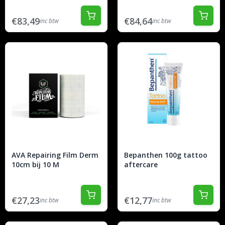
€83,49
€84,64
inc btw
inc btw
AVA Repairing Film Derm
Bepanthen 100g tattoo
10cm bij 10 M
aftercare
€27,23
€12,77
inc btw
inc btw