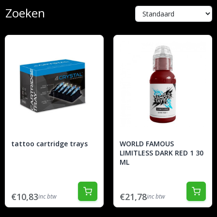
Zoeken
tattoo cartridge trays
WORLD FAMOUS
LIMITLESS DARK RED 1 30
ML
€10,83
€21,78
inc btw
inc btw