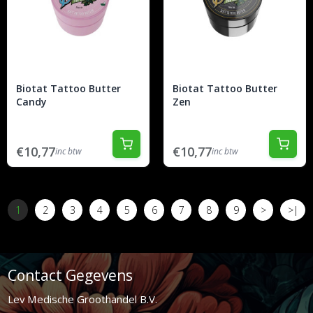
Biotat Tattoo Butter
Biotat Tattoo Butter
Candy
Zen
€10,77
€10,77
inc btw
inc btw
1
2
3
4
5
6
7
8
9
>
>|
Contact Gegevens
Lev Medische Groothandel B.V.