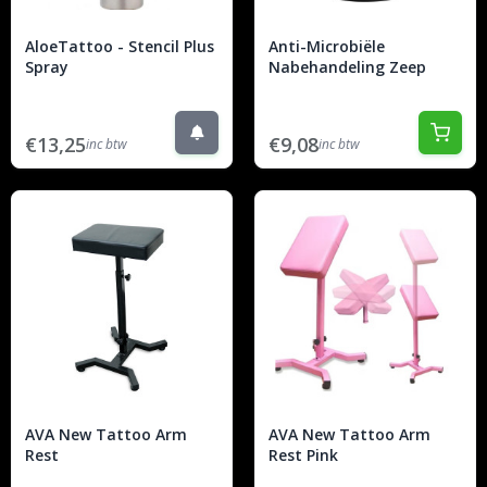
AloeTattoo - Stencil Plus
Anti-Microbiële
Spray
Nabehandeling Zeep
€13,25
€9,08
inc btw
inc btw
AVA New Tattoo Arm
AVA New Tattoo Arm
Rest
Rest Pink