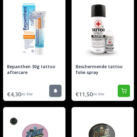
Bepanthen 30g tattoo
Beschermende tattoo
aftercare
folie spray
€4,30
€11,50
inc btw
inc btw