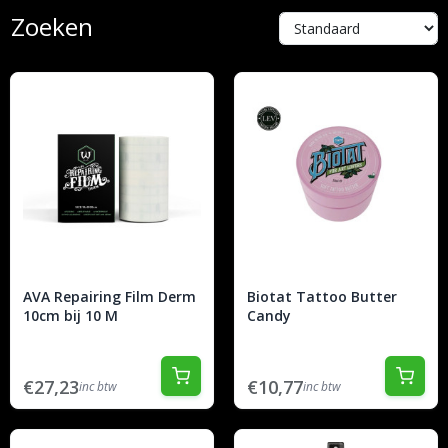
Zoeken
AVA Repairing Film Derm
Biotat Tattoo Butter
10cm bij 10 M
Candy
€27,23
€10,77
inc btw
inc btw