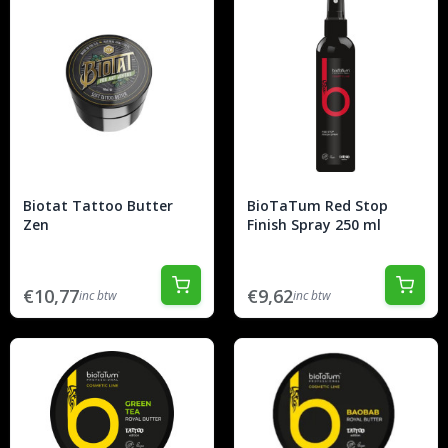
Biotat Tattoo Butter
BioTaTum Red Stop
Zen
Finish Spray 250 ml
€10,77
€9,62
inc btw
inc btw