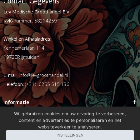
Contact Gegevens
Lev Medische Groothandel B.V.
KvK
-nummer: 58214259
Winkel en Afhaaladres:
Kennemerlaan 114
1972ER ijmuiden
E-mail:
info@levgroothandel.nl
Telefoon:
(+31) 0255 515 136
Informatie
Mijn account
Wij gebruiken cookies om uw ervaring te verbeteren,
content en advertenties te personaliseren en het
Info
websiteverkeer te analyseren.
Populaire Tags
INSTELLINGEN