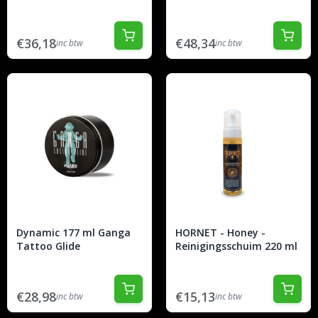
€36,18
€48,34
inc btw
inc btw
Dynamic 177 ml Ganga
HORNET - Honey -
Tattoo Glide
Reinigingsschuim 220 ml
€28,98
€15,13
inc btw
inc btw