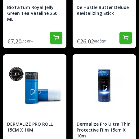
BioTaTum Royal Jelly
De Hustle Butter Deluxe
Green Tea Vaseline 250
Revitalizing Stick
ML
€7,20
€26,02
inc btw
inc btw
DERMALIZE PRO ROLL
Dermalize Pro Ultra Thin
15CM X 10M
Protective Film 15cm X
10m