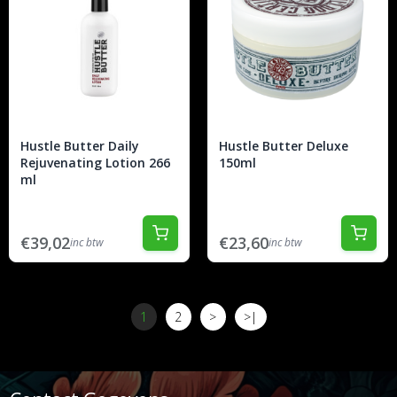
Hustle Butter Daily
Hustle Butter Deluxe
Rejuvenating Lotion 266
150ml
ml
€39,02
€23,60
inc btw
inc btw
1
2
>
>|