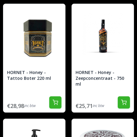
HORNET - Honey -
HORNET - Honey -
Tattoo Boter 220 ml
Zeepconcentraat - 750
ml
€28,98
€25,71
inc btw
inc btw