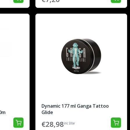
Dynamic 177 ml Ganga Tattoo
10m
Glide
€28,98
inc btw