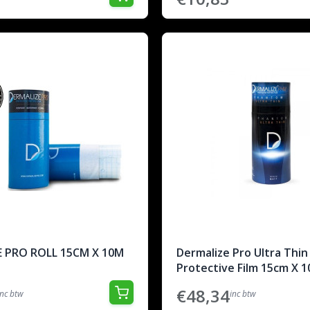
 PRO ROLL 15CM X 10M
Dermalize Pro Ultra Thin
Protective Film 15cm X 
€48,34
inc btw
inc btw