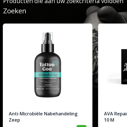
Producten die aan uw zoekcriteria voldoen
Zoeken
Anti-Microbiële Nabehandeling
AVA Repair
Zeep
10 M