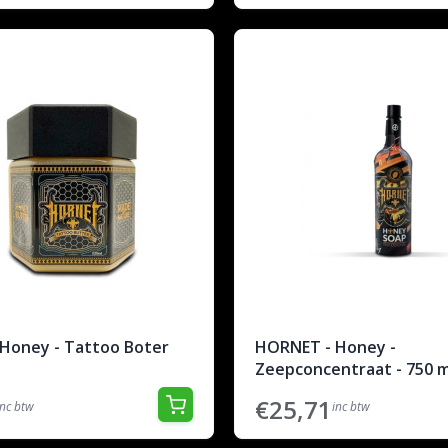
Honey - Tattoo Boter
HORNET - Honey -
Zeepconcentraat - 750 m
€25,71
inc btw
inc btw