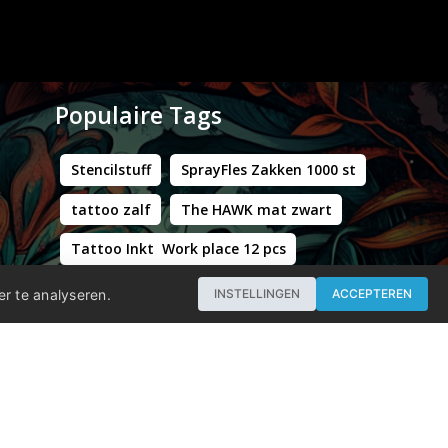
Populaire Tags
Stencilstuff
SprayFles Zakken 1000 st
tattoo zalf
The HAWK mat zwart
Tattoo Inkt Work place 12 pcs
Hustle Butter Deluxe Zakjes
er te analyseren.
INSTELLINGEN
ACCEPTEREN
Professional - Workstation Pro - Matt Black
WORLD FAMOUS LIMITLESS DARK ORANGE 1 30ML
Groene Kappersstoel met Chromen Frame