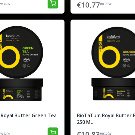
€10,77
inc btw
inc btw
Royal Butter Green Tea
BioTaTum Royal Butter 
250 ML
€10,83
inc btw
inc btw