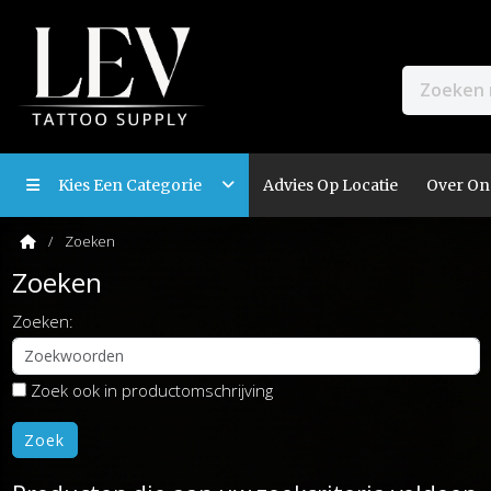
Kies Een Categorie
Advies Op Locatie
Over On
Zoeken
Zoeken
Zoeken:
Zoek ook in productomschrijving