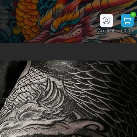
0
Account
€0,00
ub-categorieën