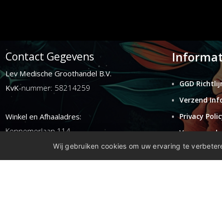
Informat
Contact Gegevens
Lev Medische Groothandel B.V.
GGD Richtlij
KvK
-nummer: 58214259
Verzend Inf
Winkel en Afhaaladres:
Privacy Polic
Kennemerlaan 114
Voorwaarde
1972ER ijmuiden
Wij gebruiken cookies om uw ervaring te verbetere
Retouren
Disclaimer
E-mail:
info@levgroothandel.nl
Telefoon:
(+31) 0255 515 136