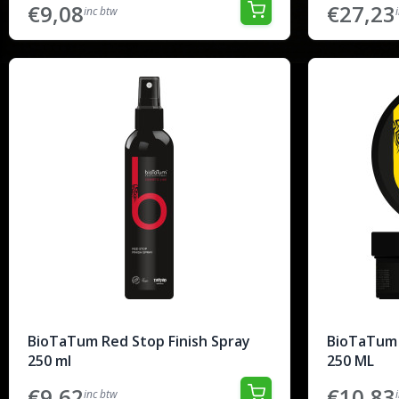
€9,08
€27,23
inc btw
BioTaTum Red Stop Finish Spray
BioTaTum 
250 ml
250 ML
€9,62
€10,83
inc btw