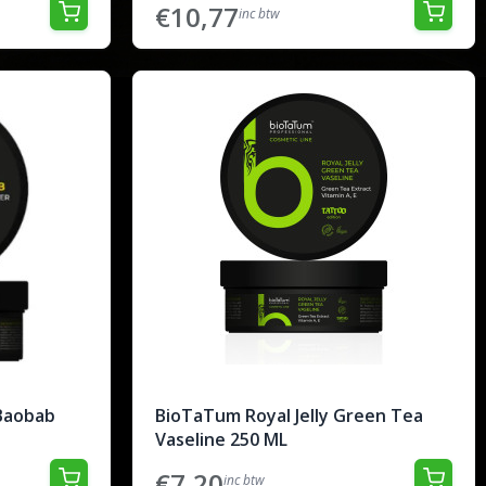
€10,77
inc btw
Baobab
BioTaTum Royal Jelly Green Tea
Vaseline 250 ML
€7,20
inc btw