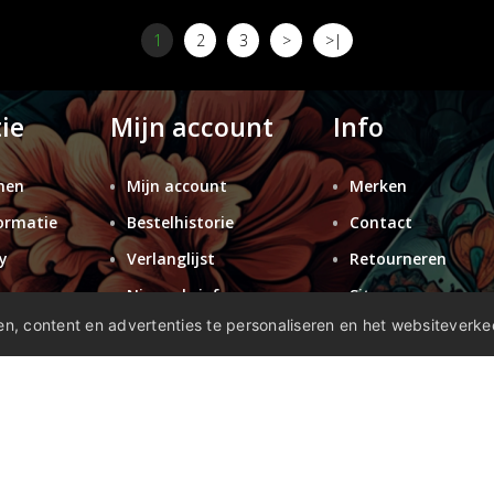
1
2
3
>
>|
ie
Mijn account
Info
nen
Mijn account
Merken
ormatie
Bestelhistorie
Contact
y
Verlanglijst
Retourneren
n
Nieuwsbrief
Sitemap
n, content en advertenties te personaliseren en het websiteverke