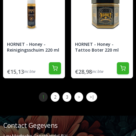
HORNET - Honey -
HORNET - Honey -
Reinigingsschuim 220 ml
Tattoo Boter 220 ml
€15,13
€28,98
inc btw
inc btw
1
2
3
>
>|
Contact Gegevens
Lev Medische Groothandel B.V.