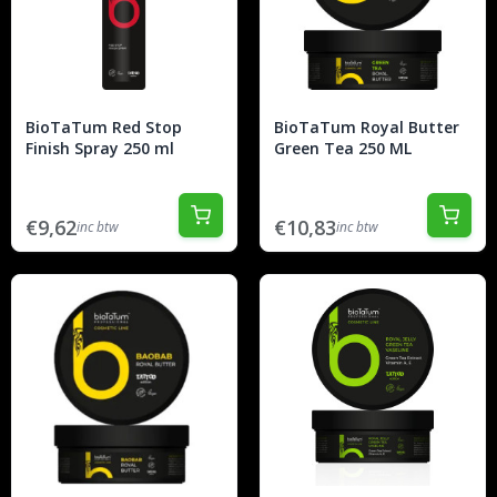
BioTaTum Red Stop
BioTaTum Royal Butter
Finish Spray 250 ml
Green Tea 250 ML
€9,62
€10,83
inc btw
inc btw