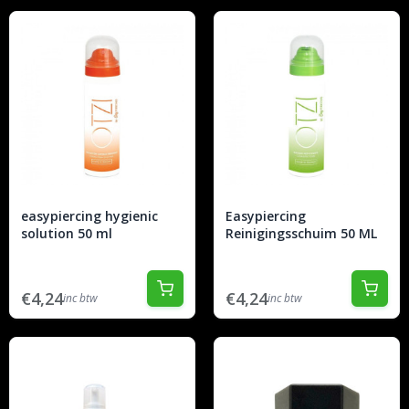
easypiercing hygienic
Easypiercing
solution 50 ml
Reinigingsschuim 50 ML
€4,24
€4,24
inc btw
inc btw