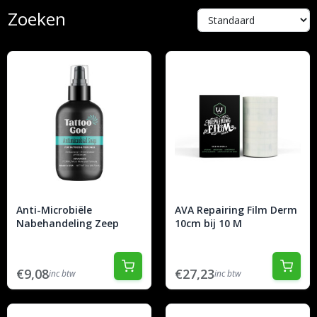
Zoeken
Anti-Microbiële
AVA Repairing Film Derm
Nabehandeling Zeep
10cm bij 10 M
€9,08
€27,23
inc btw
inc btw