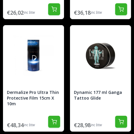
€26,02
€36,18
inc btw
inc btw
Dermalize Pro Ultra Thin
Dynamic 177 ml Ganga
Protective Film 15cm X
Tattoo Glide
10m
€48,34
€28,98
inc btw
inc btw