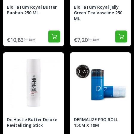
BioTaTum Royal Butter
BioTaTum Royal Jelly
Baobab 250 ML
Green Tea Vaseline 250
ML
€10,83
€7,20
inc btw
inc btw
De Hustle Butter Deluxe
DERMALIZE PRO ROLL
Revitalizing Stick
15CM X 10M