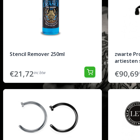
Stencil Remover 250ml
zwarte Pr
artiesten
€21,72
€90,69
inc btw