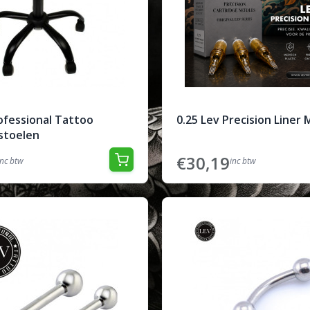
ofessional Tattoo
0.25 Lev Precision Line
 stoelen
€30,19
inc btw
inc btw