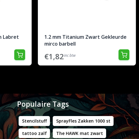
n Labret
1.2 mm Titanium Zwart Gekleurde
mirco barbell
€1,82
inc btw
Populaire Tags
Stencilstuff
SprayFles Zakken 1000 st
tattoo zalf
The HAWK mat zwart