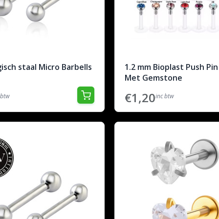
gisch staal Micro Barbells
1.2 mm Bioplast Push Pin
Met Gemstone
€1,20
 btw
inc btw