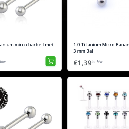
tanium mirco barbell met
1.0 Titanium Micro Banan
3 mm Bal
€1,39
 btw
inc btw