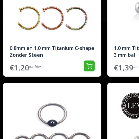
0.8mm en 1.0 mm Titanium C-shape
1.0 mm Ti
Zonder Steen
3 mm bal
€1,20
€1,39
inc btw
inc