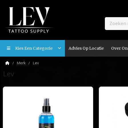
Kies Een Categorie
Advies Op Locatie
Over On
Merk
Lev
Lev