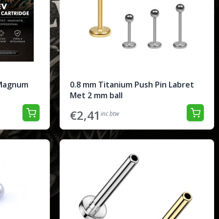
r Magnum
0.8 mm Titanium Push Pin Labret
Met 2 mm ball
€2,41
inc btw