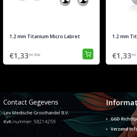
1.2 mm Titanium Micro Labret
1.2 mm Tit
€1,33
€1,33
inc btw
inc
Informat
Contact Gegevens
Lev Medische Groothandel B.V.
GGD Richtlij
KvK
-nummer: 58214259
Verzend Inf