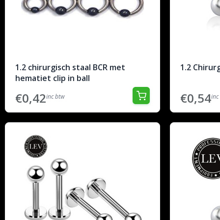
1.2 chirurgisch staal BCR met
1.2 Chirur
hematiet clip in ball
€0,42
€0,54
inc btw
inc