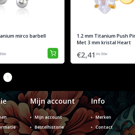
anium mirco barbell
1.2 mm Titanium Push Pi
Met 3 mm kristal Heart
€2,41
 btw
inc btw
1
2
3
4
5
6
7
8
9
>
>|
ie
Mijn account
Info
nen
Mijn account
Merken
ormatie
Bestelhistorie
Contact