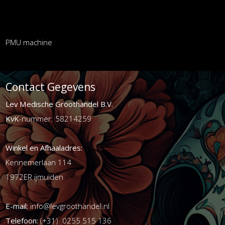
PMU machine
Contact Gegevens
Lev Medische Groothandel B.V.
KvK
-nummer: 58214259
Winkel en Afhaaladres:
Kennemerlaan 114
1972ER ijmuiden
E-mail:
info@levgroothandel.nl
Telefoon:
(+31) 0255 515 136