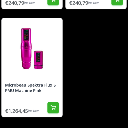
€240,79
€240,79
inc btw
inc btw
Microbeau Spektra Flux S
PMU Machine Pink
€1.264,45
inc btw