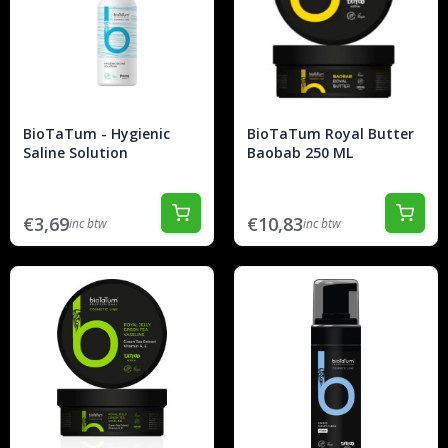
BioTaTum - Hygienic
BioTaTum Royal Butter
Saline Solution
Baobab 250 ML
€3,69
€10,83
inc btw
inc btw