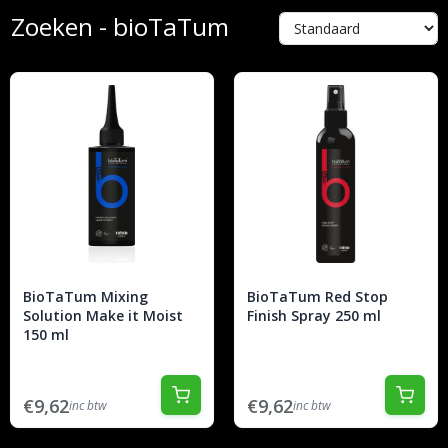
Zoeken - bioTaTum
BioTaTum Mixing
BioTaTum Red Stop
Solution Make it Moist
Finish Spray 250 ml
150 ml
€9,62
€9,62
inc btw
inc btw