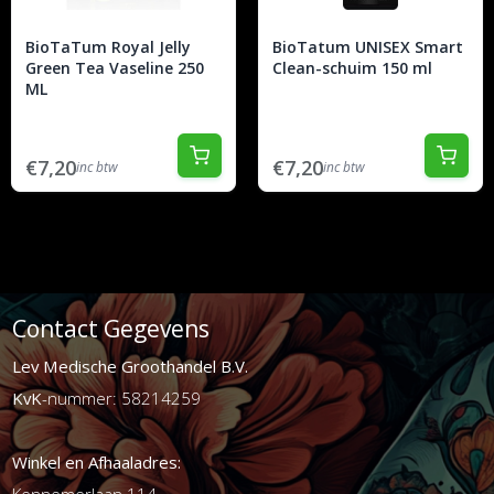
BioTaTum Royal Jelly
BioTatum UNISEX Smart
Green Tea Vaseline 250
Clean-schuim 150 ml
ML
€7,20
€7,20
inc btw
inc btw
Contact Gegevens
Lev Medische Groothandel B.V.
KvK
-nummer: 58214259
Winkel en Afhaaladres:
Kennemerlaan 114