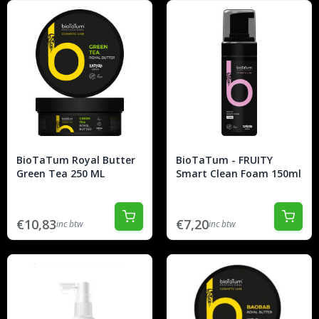
BioTaTum Royal Butter
BioTaTum - FRUITY
Green Tea 250 ML
Smart Clean Foam 150ml
€10,83
€7,20
inc btw
inc btw