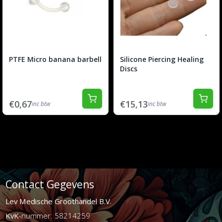
PTFE Micro banana barbell
Silicone Piercing Healing
Discs
€0,67
€15,13
inc btw
inc btw
Contact Gegevens
Lev Medische Groothandel B.V.
KvK
-nummer: 58214259