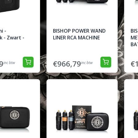
i -
BISHOP POWER WAND
BI
 - Zwart -
LINER RCA MACHINE
ME
BAT
9
€966,79
€
inc btw
inc btw