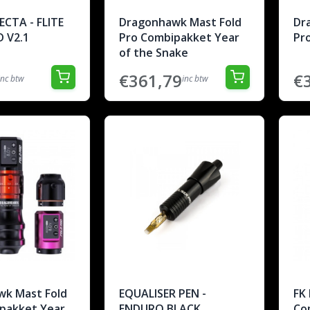
ECTA - FLITE
Dragonhawk Mast Fold
Dr
 V2.1
Pro Combipakket Year
Pr
of the Snake
€361,79
€
inc btw
inc btw
k Mast Fold
EQUALISER PEN -
FK 
pakket Year
ENDURO BLACK
Co