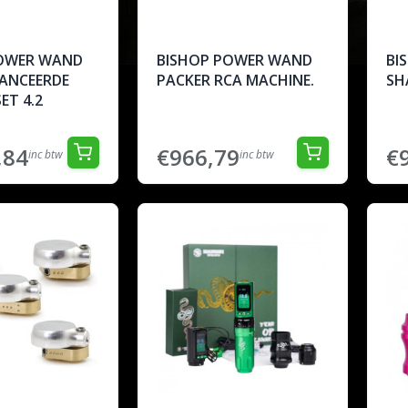
OWER WAND
BISHOP POWER WAND
BI
ANCEERDE
PACKER RCA MACHINE.
SH
ET 4.2
,84
€966,79
€
inc btw
inc btw