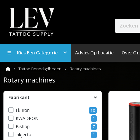
Kies Een Categorie
Advies Op Locatie
Over On
Tattoo Benodigdheden
Rotary machines
Rotary machines
Fabrikant
Fk Iron
10
KWADRON
1
Bishop
7
inkjecta
1