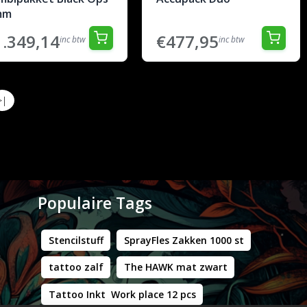
mm
1.349,14
€477,95
inc btw
inc btw
>|
Populaire Tags
Stencilstuff
SprayFles Zakken 1000 st
tattoo zalf
The HAWK mat zwart
Tattoo Inkt Work place 12 pcs