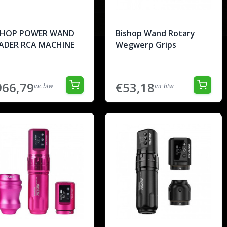
SHOP POWER WAND
Bishop Wand Rotary
ADER RCA MACHINE
Wegwerp Grips
966,79
€53,18
inc btw
inc btw