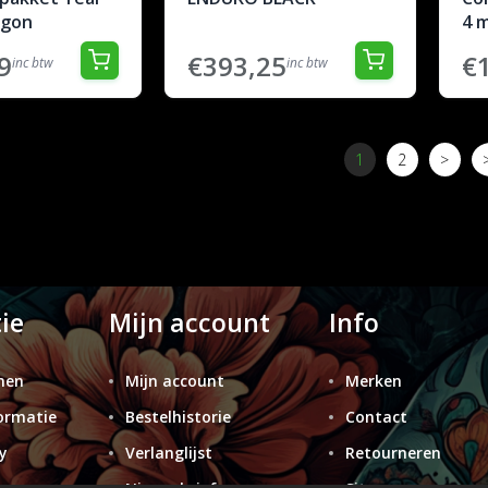
agon
4 
9
€393,25
€
inc btw
inc btw
1
2
>
ie
Mijn account
Info
nen
Mijn account
Merken
ormatie
Bestelhistorie
Contact
y
Verlanglijst
Retourneren