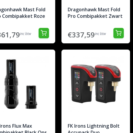
agonhawk Mast Fold
Dragonhawk Mast Fold
o Combipakket Roze
Pro Combipakket Zwart
361,79
€337,59
inc btw
inc btw
Irons Flux Max
FK Irons Lightning Bolt
mbipakket Black Ops
Accupack Duo