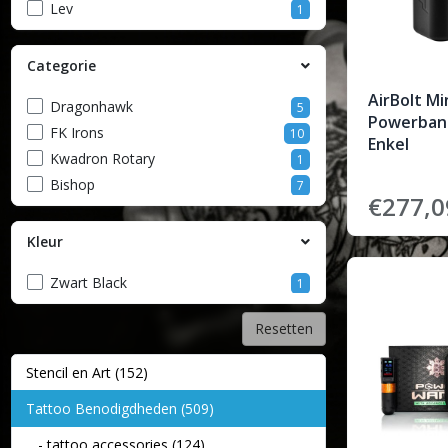
Lev
1
Categorie
AirBolt Min
Dragonhawk
5
Powerbank
FK Irons
10
Enkel
Kwadron Rotary
1
Bishop
7
€277,0
Kleur
Zwart Black
1
Resetten
Stencil en Art (152)
Tattoo Benodigdheden (509)
- tattoo accessories (124)