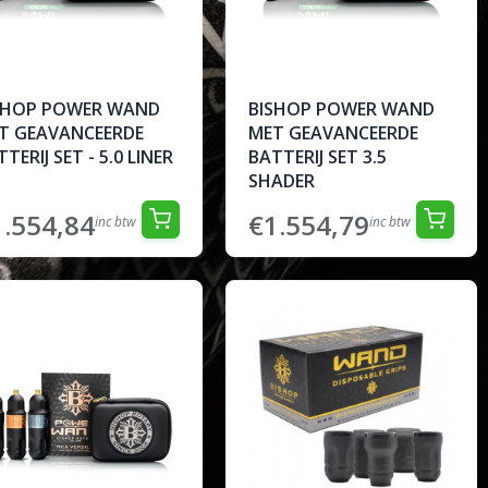
SHOP POWER WAND
BISHOP POWER WAND
T GEAVANCEERDE
MET GEAVANCEERDE
TERIJ SET - 5.0 LINER
BATTERIJ SET 3.5
SHADER
1.554,84
€1.554,79
inc btw
inc btw