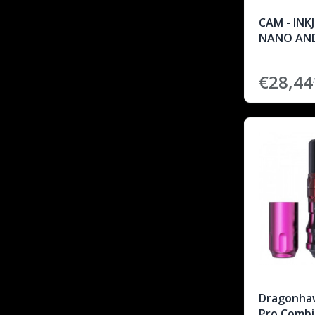
CAM - INKJ
NANO AND
€28,44
Dragonhaw
Pro Combi