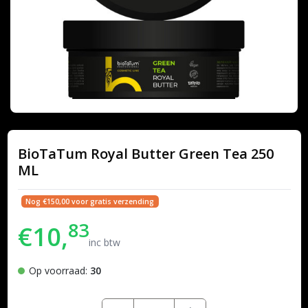
BioTaTum Royal Butter Green Tea 250
ML
Nog €150,00 voor gratis verzending
83
€10,
inc btw
Op voorraad:
30