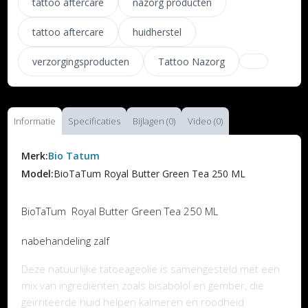
tattoo aftercare
nazorg producten
tattoo aftercare
huidherstel
verzorgingsproducten
Tattoo Nazorg
Informatie
Specificaties
Bijlagen (0)
Video (0)
Merk:
Bio Tatum
Model:
BioTaTum Royal Butter Green Tea 250 ML
BioTaTum Royal Butter Green Tea 250 ML
nabehandeling zalf
Deze natuurlijke tatoeageolie is samengesteld met een
mix van ingrediënten zoals bisabolol en gember, die
geïrriteerde huid helpen kalmeren en roodheid