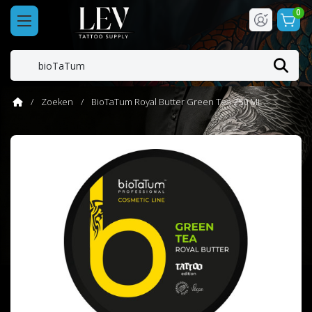
0
Zoeken
BioTaTum Royal Butter Green Tea 250 ML