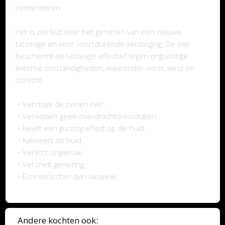
verminderen.
Het is perfect voor het genezen van een nieuwe
tatoeage en voor voortdurende verzorging. De olie
beschermt de tatoeage effectief tegen ongunstige
externe omstandigheden, waaronder vorst, wind en
zonlicht.
• Verstopt de poriën niet.
• Verwijdert geen overdrachtsresultaten.
• Heeft een gunstig effect op de huid.
• Kalmeert de huid.
• Verlicht ongemak.
• Versnelt genezing.
• Economischer dan vaseline.
Andere kochten ook: