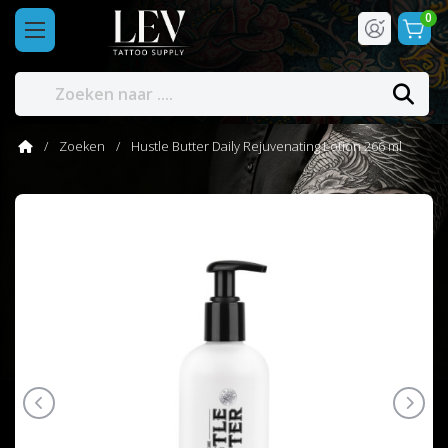
0
Zoeken
Hustle Butter Daily Rejuvenating Lotion 266 ml