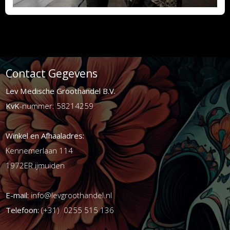
Contact Gegevens
Lev Medische Groothandel B.V.
KvK
-nummer: 58214259
Winkel en Afhaaladres:
Kennemerlaan 114
1972ER ijmuiden
E-mail:
info@levgroothandel.nl
Telefoon:
(+31) 0255 515 136