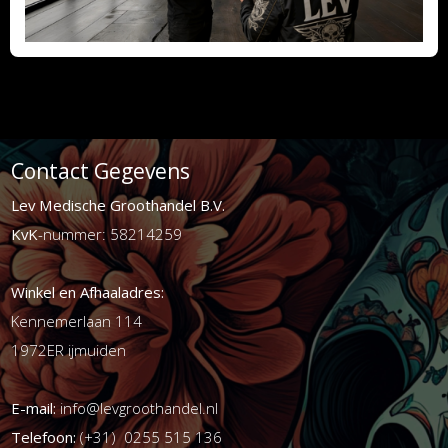
Contact Gegevens
Lev Medische Groothandel B.V.
KvK
-nummer: 58214259
Winkel en Afhaaladres:
Kennemerlaan 114
1972ER ijmuiden
E-mail:
info@levgroothandel.nl
Telefoon:
(+31) 0255 515 136