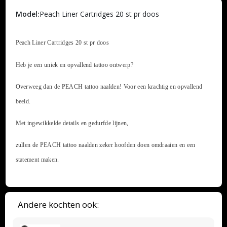
Model:
Peach Liner Cartridges 20 st pr doos
Peach Liner Cartridges 20 st pr doos
Heb je een uniek en opvallend tattoo ontwerp?
Overweeg dan de PEACH tattoo naalden! Voor een krachtig en opvallend
beeld.
Met ingewikkelde details en gedurfde lijnen,
zullen de PEACH tattoo naalden zeker hoofden doen omdraaien en een
statement maken.
Andere kochten ook: