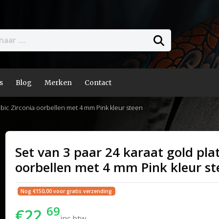
s
Blog
Merken
Contact
Cubic Zirconia oorbellen met 4 mm Pink kleur steen
Set van 3 paar 24 karaat gold pla
oorbellen met 4 mm Pink kleur st
Nog €150,00 voor gratis verzending
69
€22,
inc btw