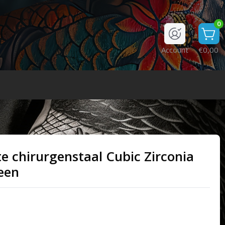
0
Account
€0,00
te chirurgenstaal Cubic Zirconia
een