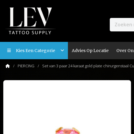
Kies Een Categorie
Advies Op Locatie
Over On
PIERCING
Set van 3 paar 24 karaat gold plate chirurgenstaal 