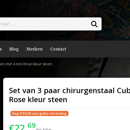
s
Blog
Merken
Contact
llen met 4 mm Rose kleur steen
Set van 3 paar chirurgenstaal Cu
Rose kleur steen
Nog €150,00 voor gratis verzending
69
€22,
inc btw