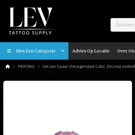
Kies Een Categorie
Advies Op Locatie
Over On
PIERCING
Set van 3 paar chirurgenstaal Cubic Zirconia oorbe