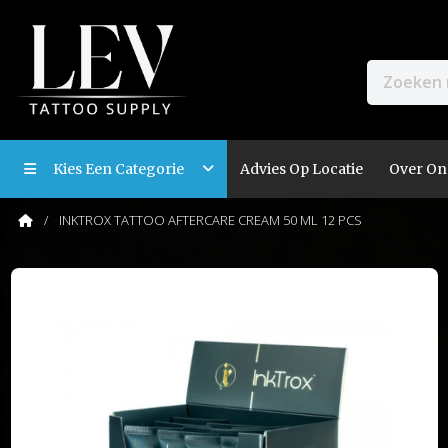
Kies Een Categorie
Advies Op Locatie
Over On
INKTROX TATTOO AFTERCARE CREAM 50 ML 12 PCS