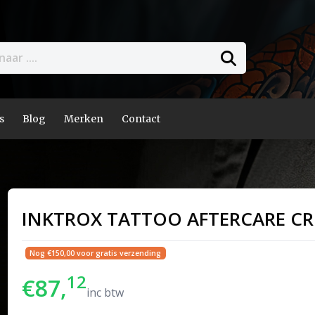
s
Blog
Merken
Contact
INKTROX TATTOO AFTERCARE CR
Nog €150,00 voor gratis verzending
12
€87,
inc btw