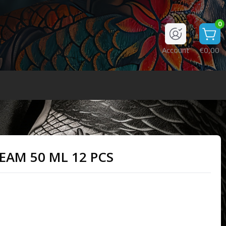
0
Account
€0,00
EAM 50 ML 12 PCS