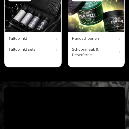
Tattoo inkt
Handschoenen
Tattoo inkt sets
Schoonmaak &
Desinfectie