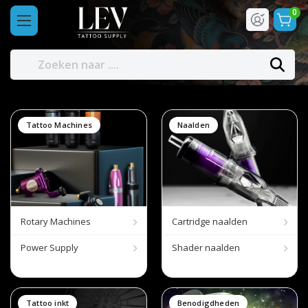
0
Tattoo Machines
Naalden
Rotary Machines
Cartridge naalden
Power Supply
Shader naalden
Tattoo inkt
Benodigdheden