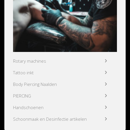
Rotary machines
Tattoo inkt
Body Piercing Naalden
PIERCING
Handschoenen
Schoonmaak en Desinfectie artikelen