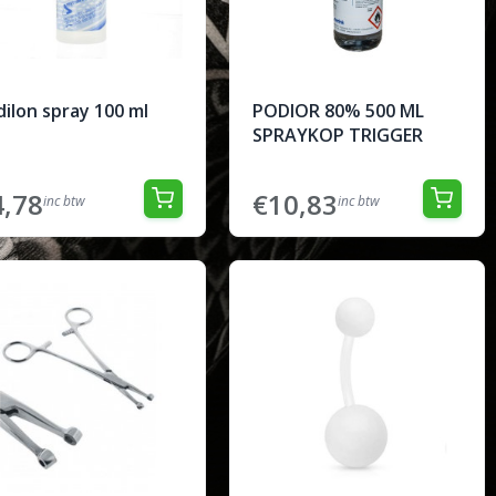
ilon spray 100 ml
PODIOR 80% 500 ML
SPRAYKOP TRIGGER
4,78
€10,83
inc btw
inc btw