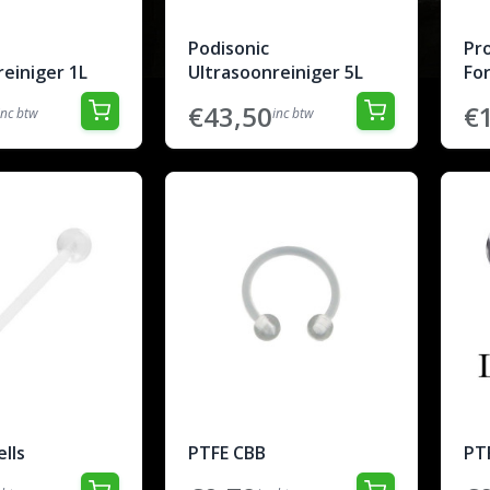
Podisonic
Pr
einiger 1L
Ultrasoonreiniger 5L
Fo
€43,50
€
inc btw
inc btw
lls
PTFE CBB
PT