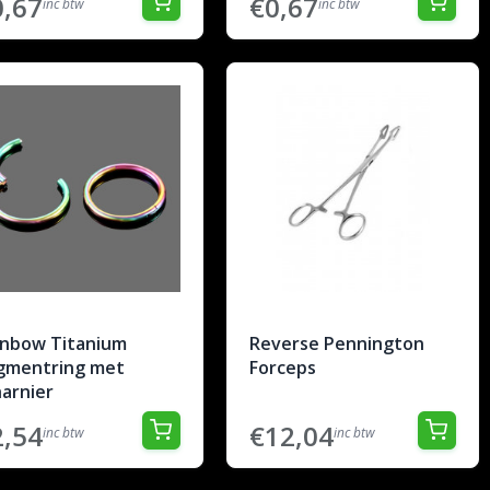
0,67
€0,67
inc btw
inc btw
inbow Titanium
Reverse Pennington
gmentring met
Forceps
arnier
2,54
€12,04
inc btw
inc btw