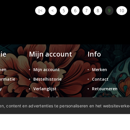
|<
<
5
6
7
8
9
10
ie
Mijn account
Info
nen
Mijn account
Merken
ormatie
Bestelhistorie
Contact
y
Verlanglijst
Retourneren
n
Nieuwsbrief
Sitemap
n, content en advertenties te personaliseren en het websiteverke