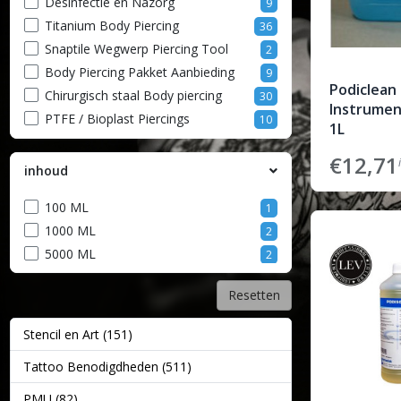
Desinfectie en Nazorg
9
Titanium Body Piercing
36
Snaptile Wegwerp Piercing Tool
2
Body Piercing Pakket Aanbieding
9
Podiclean
Chirurgisch staal Body piercing
30
Instrumen
PTFE / Bioplast Piercings
10
1L
Siliconen piercing displays
9
€12,71
Body Piercing Naalden
6
inhoud
Piercing Tools
23
100 ML
1
Sterilisatie en ultrasoon artikelen
16
1000 ML
2
5000 ML
2
Resetten
Stencil en Art (151)
Tattoo Benodigdheden (511)
PMU (82)