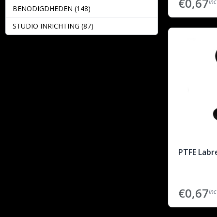
€0,67
inc
BENODIGDHEDEN (148)
STUDIO INRICHTING (87)
PTFE Labr
€0,67
inc