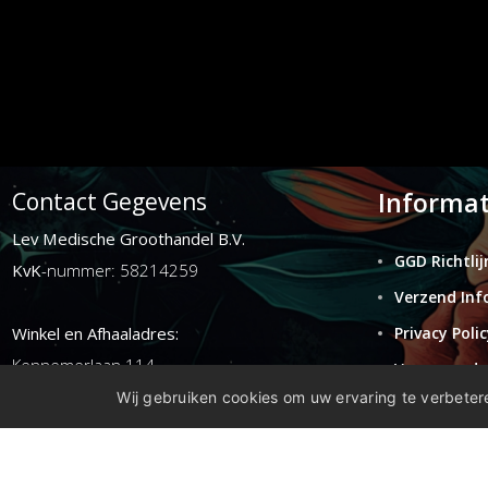
Informat
Contact Gegevens
Lev Medische Groothandel B.V.
GGD Richtlij
KvK
-nummer: 58214259
Verzend Inf
Winkel en Afhaaladres:
Privacy Polic
Kennemerlaan 114
Voorwaarde
1972ER ijmuiden
Wij gebruiken cookies om uw ervaring te verbetere
Retouren
Disclaimer
E-mail:
info@levgroothandel.nl