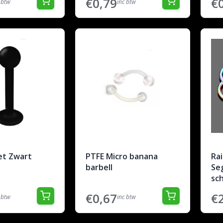
€0,79
€
 btw
inc btw
et Zwart
PTFE Micro banana
Ra
barbell
Se
sch
€0,67
€
 btw
inc btw