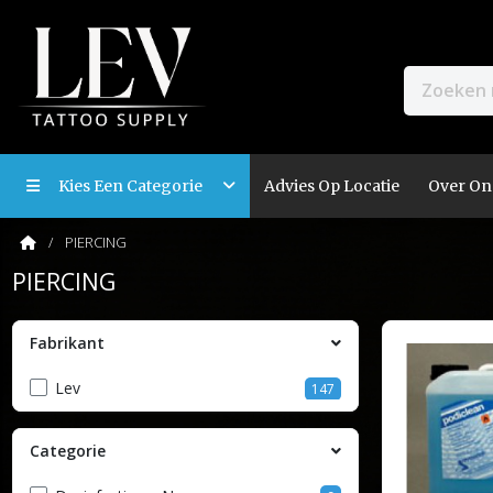
Kies Een Categorie
Advies Op Locatie
Over On
PIERCING
PIERCING
Fabrikant
Lev
147
Categorie