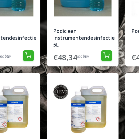
Podiclean
Pod
tendesinfectie
Instrumentendesinfectie
5L
€48,34
€
inc btw
inc btw