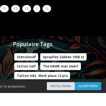
11
12
13
>
>|
Populaire Tags
Stencilstuff
SprayFles Zakken 1000 st
tattoo zalf
The HAWK mat zwart
Tattoo Inkt Work place 12 pcs
Hustle Butter Deluxe Zakjes
er te analyseren.
INSTELLINGEN
ACCEPTEREN
Professional - Workstation Pro - Matt Black
WORLD FAMOUS LIMITLESS DARK ORANGE 1 30ML