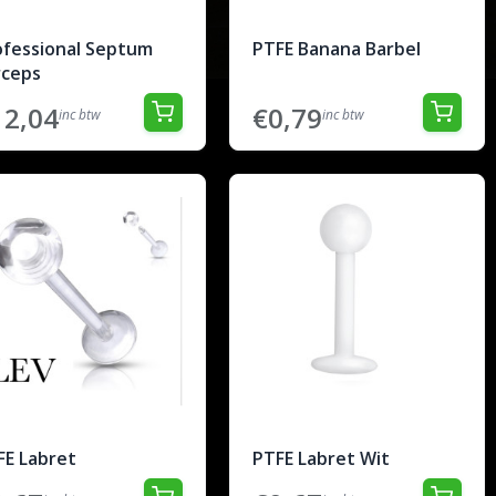
ofessional Septum
PTFE Banana Barbel
rceps
12,04
€0,79
inc btw
inc btw
FE Labret
PTFE Labret Wit