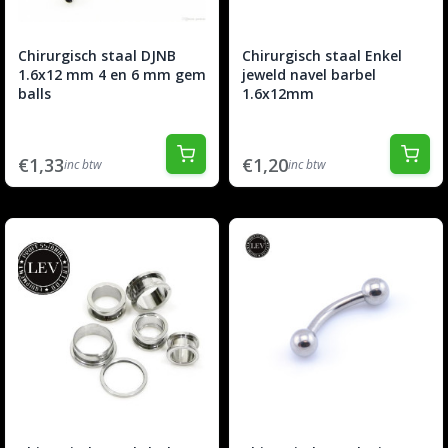
Chirurgisch staal DJNB
Chirurgisch staal Enkel
1.6x12 mm 4 en 6 mm gem
jeweld navel barbel
balls
1.6x12mm
€1,33
€1,20
inc btw
inc btw