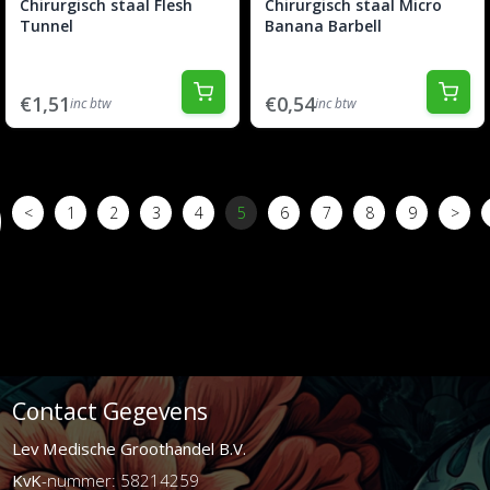
Chirurgisch staal Flesh
Chirurgisch staal Micro
Tunnel
Banana Barbell
€1,51
€0,54
inc btw
inc btw
<
1
2
3
4
5
6
7
8
9
>
Contact Gegevens
Lev Medische Groothandel B.V.
KvK
-nummer: 58214259