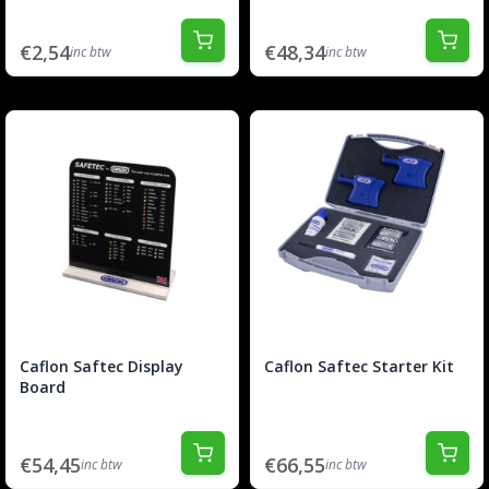
€2,54
€48,34
inc btw
inc btw
Caflon Saftec Display
Caflon Saftec Starter Kit
Board
€54,45
€66,55
inc btw
inc btw