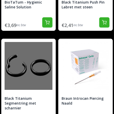
BioTaTum - Hygienic
Black Titanium Push Pin
Saline Solution
Labret met steen
€3,69
€2,41
inc btw
inc btw
Black Titanium
Braun Introcan Piercing
Segmentring met
Naald
scharnier