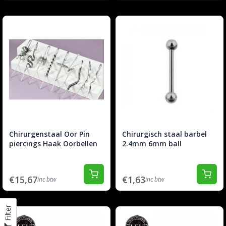
Chirurgenstaal Oor Pin
Chirurgisch staal barbel
piercings Haak Oorbellen
2.4mm 6mm ball
€15,67
€1,63
inc btw
inc btw
Filter