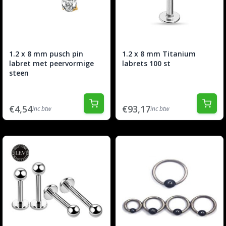
1.2 x 8 mm pusch pin
1.2 x 8 mm Titanium
labret met peervormige
labrets 100 st
steen
€4,54
€93,17
inc btw
inc btw