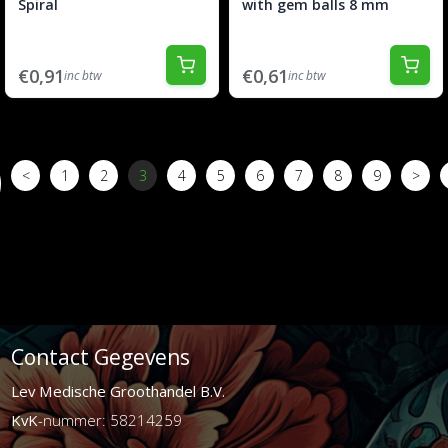
Spiral
with gem balls 8 mm
€0,91
€0,61
inc btw
inc btw
<
1
2
3
4
5
6
7
8
9
>
Contact Gegevens
Lev Medische Groothandel B.V.
KvK
-nummer: 58214259